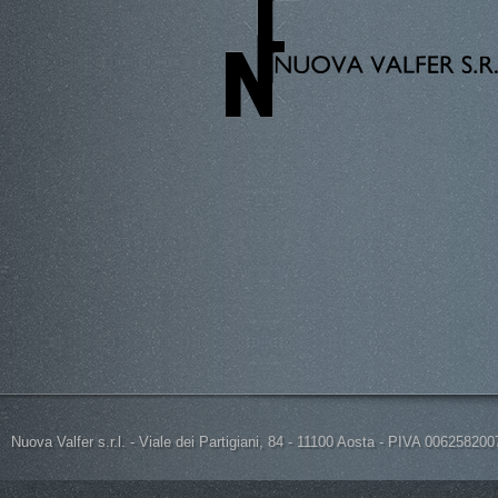
Nuova Valfer s.r.l. - Viale dei Partigiani, 84 - 11100 Aosta - PIVA 0062582